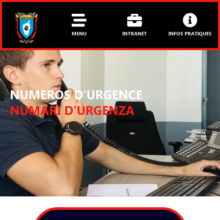
Aller
au
contenu
MENU
INTRANET
INFOS PRATIQUES
NUMEROS D'URGENCE
NUMARI D'URGENZA