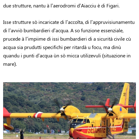
due strutture, nantu à l’aerodromi d’Aiacciu è di Figari.
Isse strutture sò incaricate di l’accolta, di l’appruvisiunamentu
di l’avviò bumbardieri d’acqua. A so funzione essenziale,
prucede à l’impiime di issi bumbardieri di a sicurità civile cù
acqua sia prudutti specifichi per ritardà u focu, ma dinù
quandu i punti d’acqua ùn sò micca utilizevuli (situazione in
mare).