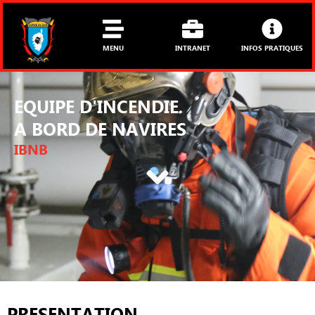
Aller
au
contenu
MENU
INTRANET
INFOS PRATIQUES
EQUIPE D'INCENDIE
A BORD DE NAVIRES
IBNB