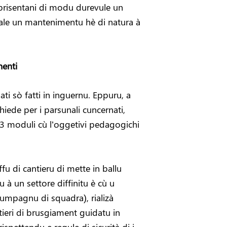
 prisentani di modu durevule un
uale un mantenimentu hè di natura à
nenti
ti sò fatti in inguernu. Eppuru, a
hiede per i parsunali cuncernati,
n 3 moduli cù l’oggetivi pedagogichi
ffu di cantieru di mette in ballu
 à un settore diffinitu è cù u
u cumpagnu di squadra),
rializà
ntieri di brusgiament guidatu in