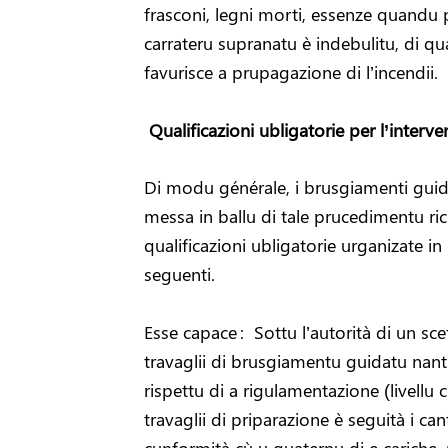
frasconi, legni morti, essenze quandu
carrateru supranatu è indebulitu, di q
favurisce a prupagazione di l’incendii.
Qualificazioni ubligatorie per l’interve
Di modu générale, i brusgiamenti guida
messa in ballu di tale prucedimentu ric
qualificazioni ubligatorie urganizate i
seguenti.
Esse capace :
Sottu l’autorità di un sce
travaglii di brusgiamentu guidatu nantu
rispettu di a rigulamentazione (livell
travaglii di priparazione è seguità i ca