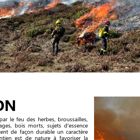
ON
par le feu des herbes, broussailles,
ages, bois morts, sujets d’essence
ntent de façon durable un caractère
tien est de nature à favoriser la