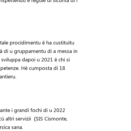
ispettendu e regule di sicurità di i
tale procidimentu è ha custituitu
ità di u gruppamentu di a messa in
 sviluppa dapoi u 2021 è chi si
umpetenze. Hè cumposta di 18
cantieru.
urante i grandi fochi di u 2022
 cù altri servizii (SIS Cismonte,
sica sana.