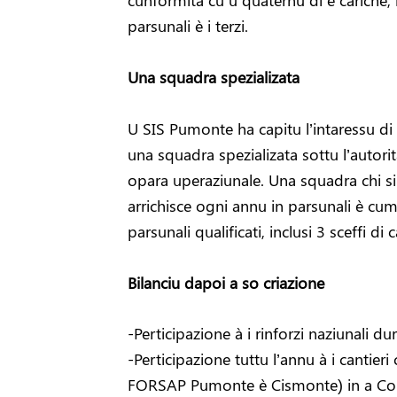
cunformità cù u quaternu di e cariche, r
parsunali è i terzi.
Una squadra spezializata
U SIS Pumonte ha capitu l’intaressu di 
una squadra spezializata sottu l’autor
opara uperaziunale. Una squadra chi si
arrichisce ogni annu in parsunali è c
parsunali qualificati, inclusi 3 sceffi di 
Bilanciu dapoi a so criazione
-Perticipazione à i rinforzi naziunali d
-Perticipazione tuttu l’annu à i cantieri
FORSAP Pumonte è Cismonte) in a Cor