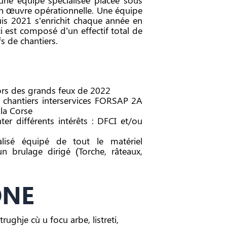
 une équipe spécialisée placée sous
en œuvre opérationnelle. Une équipe
s 2021 s’enrichit chaque année en
i est composé d’un effectif total de
fs de chantiers.
lors des grands feux de 2022
x chantiers interservices FORSAP 2A
 la Corse
ter différents intérêts : DFCI et/ou
alisé équipé de tout le matériel
un brulage dirigé (Torche, râteaux,
ONE
ughje cù u focu arbe, listreti,