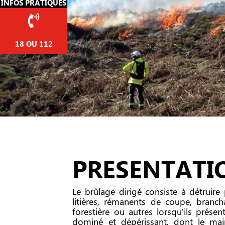
INFOS PRATIQUES
18 OU 112
PRESENTATI
Le brûlage dirigé consiste à détruire 
litières, rémanents de coupe, branch
forestière ou autres lorsqu’ils prése
dominé et dépérissant, dont le main